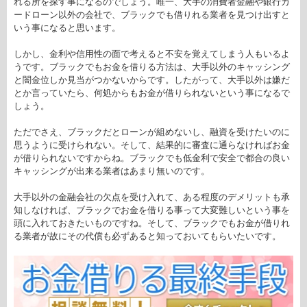
れる所を探す事になるのでしょう。唯一、大手の消費者金融や銀行カ
ードローン以外の会社で、ブラックでも借りれる業者を見つけ出すと
いう事になると思います。
しかし、金利や信用性の面で考えると不安を覚えてしまう人もいるよ
うです。ブラックでもお金を借りる方法は、大手以外のキャッシング
と闇金位しか見当がつかないからです。したがって、大手以外は嫌だ
とか言っていたら、何処からもお金が借りられないという事になるで
しょう。
ただでさえ、ブラックだとローンが組めないし、融資を受けたいのに
思うように受けられない。そして、結果的に審査に通らなければお金
が借りられないですからね。ブラックでも低金利で安全で都合の良い
キャッシングが出来る業者はあまり無いのです。
大手以外の金融会社の欠点を受け入れて、ある程度のデメリットも承
知しなければ、ブラックでお金を借りる事って大変難しいという事を
頭に入れておきたいものですね。そして、ブラックでもお金が借りれ
る業者が故にその代償も必ずあると知っておいてもらいたいです。