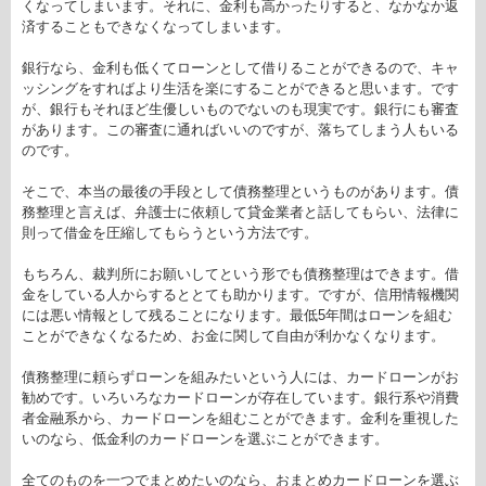
くなってしまいます。それに、金利も高かったりすると、なかなか返
済することもできなくなってしまいます。
銀行なら、金利も低くてローンとして借りることができるので、キャ
ッシングをすればより生活を楽にすることができると思います。です
が、銀行もそれほど生優しいものでないのも現実です。銀行にも審査
があります。この審査に通ればいいのですが、落ちてしまう人もいる
のです。
そこで、本当の最後の手段として債務整理というものがあります。債
務整理と言えば、弁護士に依頼して貸金業者と話してもらい、法律に
則って借金を圧縮してもらうという方法です。
もちろん、裁判所にお願いしてという形でも債務整理はできます。借
金をしている人からするととても助かります。ですが、信用情報機関
には悪い情報として残ることになります。最低5年間はローンを組む
ことができなくなるため、お金に関して自由が利かなくなります。
債務整理に頼らずローンを組みたいという人には、カードローンがお
勧めです。いろいろなカードローンが存在しています。銀行系や消費
者金融系から、カードローンを組むことができます。金利を重視した
いのなら、低金利のカードローンを選ぶことができます。
全てのものを一つでまとめたいのなら、おまとめカードローンを選ぶ