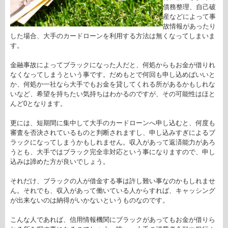
債務整理、自己破
産などによって事
故情報があったり
した場合、大手のカードローンを利用する方法は無くなってしまいま
す。
金融事故によってブラックになった人だと、何処からもお金が借りれ
なくなってしまうという事です。だめもとで何回も申し込めばいいと
か、何処か一社なら大手でもお金を貸してくれる所があるかもしれな
いなど、希望を持ちたい気持ちはわかるのですが、その可能性はほと
んど0となります。
更には、短期間に集中して大手のカードローンへ申し込むと、何度も
審査を否決されているものと判断されますし、申し込みすぎによるブ
ラックになってしまうかもしれません。収入があって返済能力があろ
うとも、大手ではブラック完全非対応という事になりますので、申し
込みは諦めた方が良いでしょう。
それだけ、ブラックの人が借金する事は許し難い事なのかもしれませ
ん。それでも、収入があって働いている人からすれば、キャッシング
が出来ないのは納得がいかないというものなのです。
こんな人であれば、信用情報機関にブラックがあってもお金が借りら