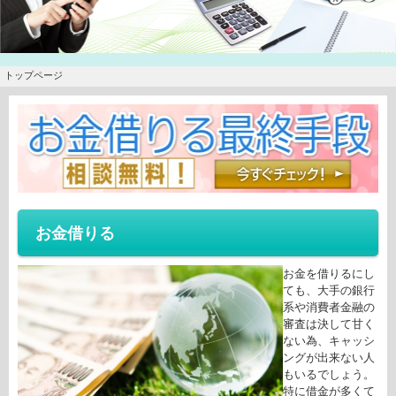
トップページ
お金借りる
お金を借りるにし
ても、大手の銀行
系や消費者金融の
審査は決して甘く
ない為、キャッシ
ングが出来ない人
もいるでしょう。
特に借金が多くて